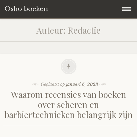
Osho boeken
Naar
Blog
Auteur:
Redactie
de
inhoud
Boeken Reviews
springen
Over ons
Geplaatst op
januari 6, 2023
Waarom recensies van boeken
over scheren en
barbiertechnieken belangrijk zijn