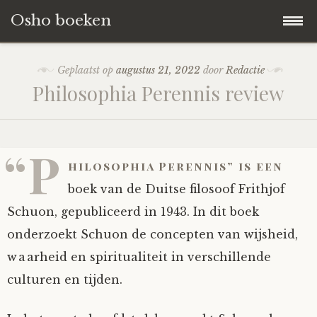
Osho boeken
Naar
Blog
Geplaatst op
augustus 21, 2022
door
Redactie
de
Philosophia Perennis review
inhoud
Boeken Reviews
springen
Over ons
“P
hilosophia Perennis” is een
boek van de Duitse filosoof Frithjof
Schuon, gepubliceerd in 1943. In dit boek
onderzoekt Schuon de concepten van wijsheid,
waarheid en spiritualiteit in verschillende
culturen en tijden.