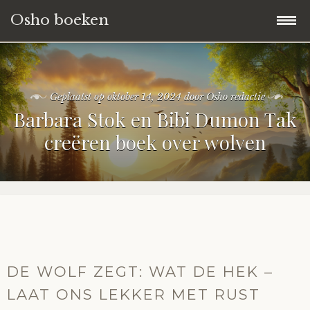
Osho boeken
Naar
Blog
de
inhoud
Geplaatst op
oktober 14, 2024
door
Osho redactie
Boeken Reviews
springen
Barbara Stok en Bibi Dumon Tak
creëren boek over wolven
Over ons
DE WOLF ZEGT: WAT DE HEK –
LAAT ONS LEKKER MET RUST