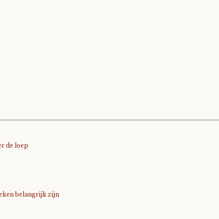
r de loep
ken belangrijk zijn