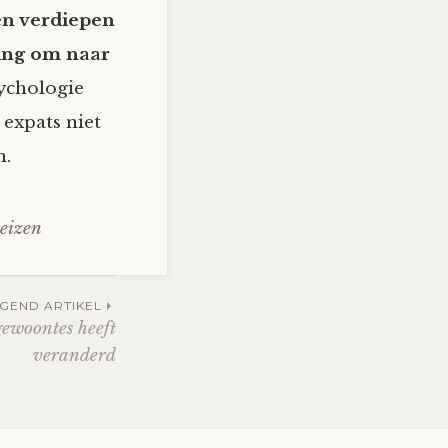
en verdiepen
sing om naar
ychologie
expats niet
n.
reizen
GEND ARTIKEL
gewoontes heeft
veranderd