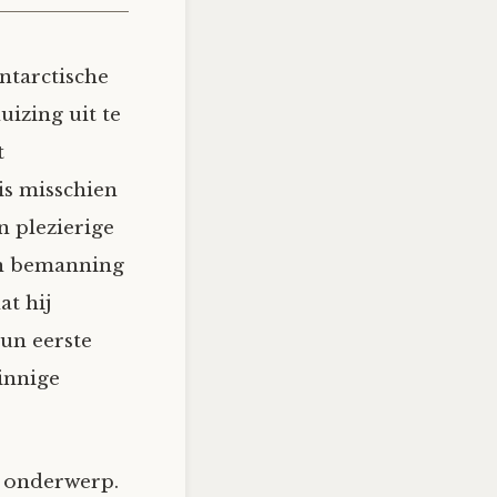
ntarctische
izing uit te
t
is misschien
n plezierige
ijn bemanning
at hij
hun eerste
innige
n onderwerp.