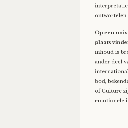
interpretati
ontwortelen 
Op een univ
plaats vinde
inhoud is br
ander deel v
internationa
bod, bekende
of Culture z
emotionele i