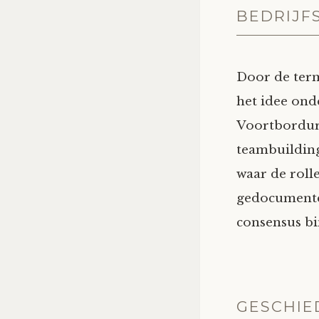
BEDRIJF
Door de term
het idee ond
Voortbordur
teambuildin
waar de rol
gedocumentee
consensus bi
GESCHIE