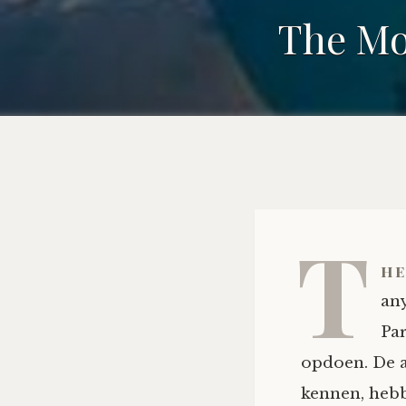
The Mob
T
he
an
Par
opdoen. De a
kennen, hebb