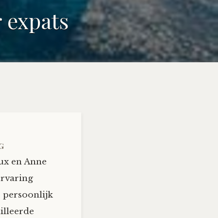
r expats
g
ux en Anne
ervaring
 persoonlijk
illeerde