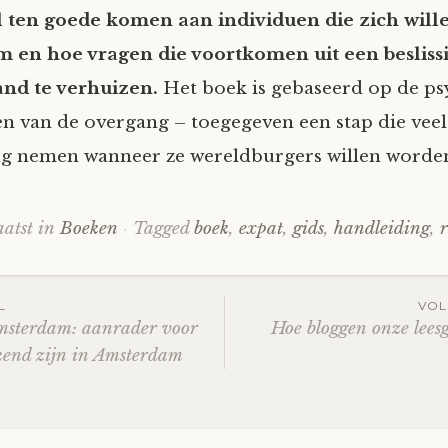
l ten goede komen aan individuen die zich will
m en hoe vragen die voortkomen uit een beslis
and te verhuizen.
Het boek is gebaseerd op de ps
n van de overgang – toegegeven een stap die veel 
ng nemen wanneer ze wereldburgers willen worde
aatst in
Boeken
Tagged
boek
,
expat
,
gids
,
handleiding
,
tnavigatie
L
VOL
msterdam: aanrader voor
Hoe bloggen onze lees
kend zijn in Amsterdam