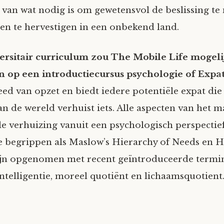
e van wat nodig is om gewetensvol de beslissing t
en te hervestigen in een onbekend land.
ersitair curriculum zou The Mobile Life mogeli
n op een introductiecursus psychologie of Expat
eed van opzet en biedt iedere potentiële expat die
an de wereld verhuist iets. Alle aspecten van het 
le verhuizing vanuit een psychologisch perspecti
 begrippen als Maslow’s Hierarchy of Needs en Ha
ijn opgenomen met recent geïntroduceerde termin
ntelligentie, moreel quotiënt en lichaamsquotient