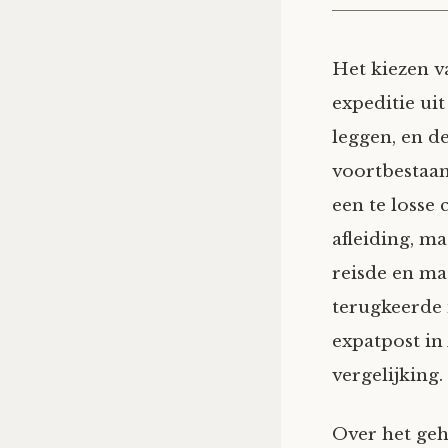
Het kiezen v
expeditie ui
leggen, en d
voortbestaan
een te losse 
afleiding, m
reisde en ma
terugkeerde 
expatpost in
vergelijking.
Over het ge