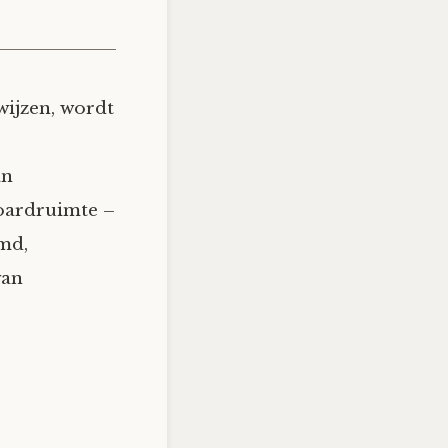
wijzen, wordt
an
oardruimte –
md,
van