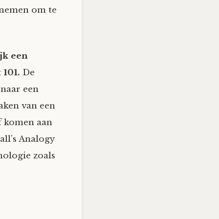
e nemen om te
jk een
 101.
De
 naar een
maken van een
ef komen aan
ll’s Analogy
ologie zoals
.