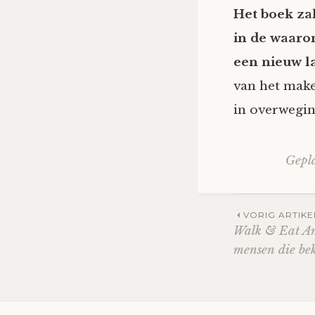
Het boek za
in de waaro
een nieuw l
van het make
in overwegi
Gepl
Berich
VORIG ARTIKE
Walk & Eat A
mensen die be