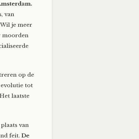
 Amsterdam.
s, van
 Wil je meer
ar moorden
ialiseerde
ntreren op de
evolutie tot
Het laatste
 plaats van
nd feit.
De