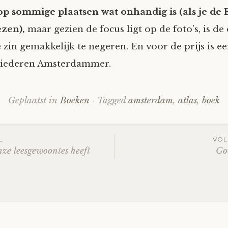
 op sommige plaatsen wat onhandig is (als je de
ezen),
maar gezien de focus ligt op de foto’s, is de
 zin gemakkelijk te negeren. En voor de prijs is e
 iederen Amsterdammer.
Geplaatst in
Boeken
Tagged
amsterdam
,
atlas
,
boek
tnavigatie
L
VOL
ze leesgewoontes heeft
Go