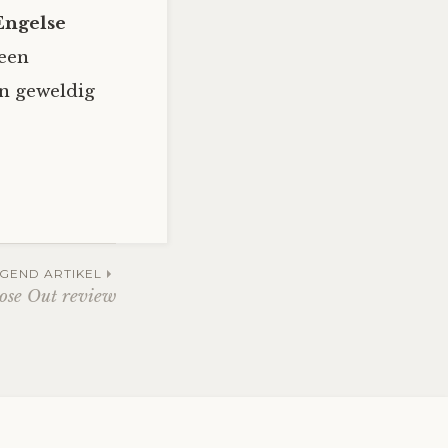
 Engelse
 een
en geweldig
GEND ARTIKEL
ose Out review