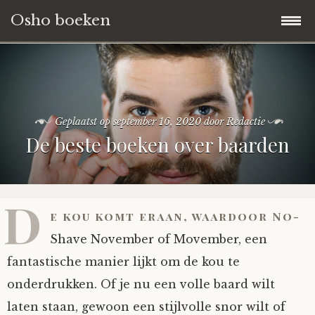
Osho boeken
Naar
Blog
de
inhoud
Boeken Reviews
springen
Geplaatst op
september 16, 2020
door
Redactie
De beste boeken over baarden
Over ons
D
e kou komt eraan, waardoor No-
Shave November of Movember, een
fantastische manier lijkt om de kou te
onderdrukken. Of je nu een volle baard wilt
laten staan, gewoon een stijlvolle snor wilt of