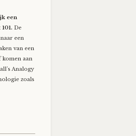
jk een
 101.
De
 naar een
maken van een
ef komen aan
ll’s Analogy
ologie zoals
.