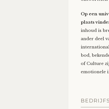
Op een univ
plaats vinde
inhoud is br
ander deel v
internationa
bod, bekende
of Culture z
emotionele i
BEDRIJF