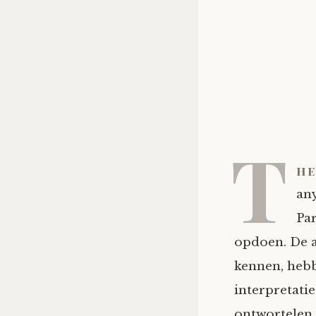
T
he
an
Par
opdoen. De a
kennen, hebb
interpretati
ontwortelen 