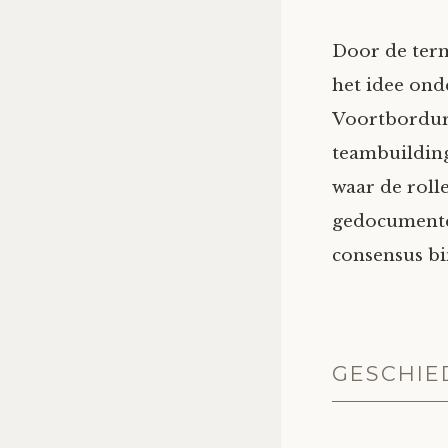
Door de term
het idee ond
Voortbordur
teambuildin
waar de rol
gedocumentee
consensus bi
GESCHIE