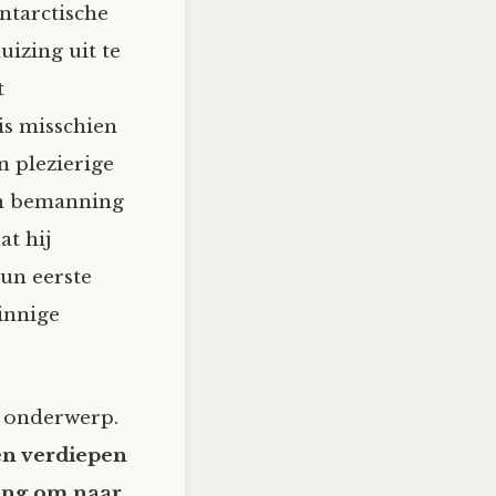
ntarctische
izing uit te
t
is misschien
n plezierige
ijn bemanning
at hij
hun eerste
innige
n onderwerp.
en verdiepen
sing om naar