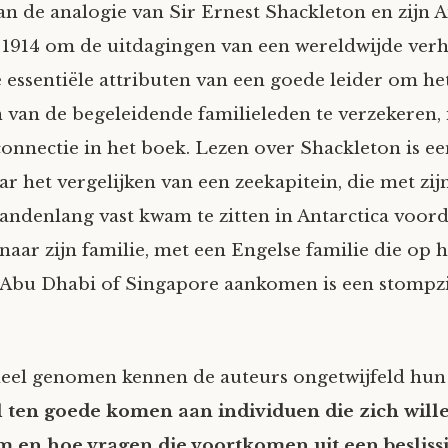
an de analogie van Sir Ernest Shackleton en zijn A
t 1914 om de uitdagingen van een wereldwijde verhu
e essentiële attributen van een goede leider om he
 van de begeleidende familieleden te verzekeren, 
connectie in het boek. Lezen over Shackleton is ee
aar het vergelijken van een zeekapitein, die met z
andenlang vast kwam te zitten in Antarctica voord
naar zijn familie, met een Engelse familie die op 
 Abu Dhabi of Singapore aankomen is een stompz
heel genomen kennen de auteurs ongetwijfeld hu
l ten goede komen aan individuen die zich will
m en hoe vragen die voortkomen uit een beslis