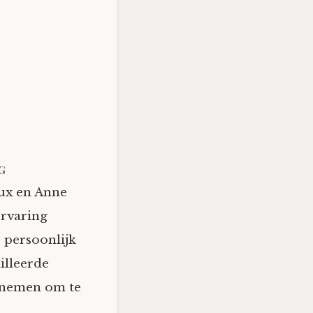
g
ux en Anne
ervaring
 persoonlijk
illeerde
e nemen om te