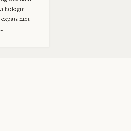
ychologie
expats niet
n.
ZOEKEN