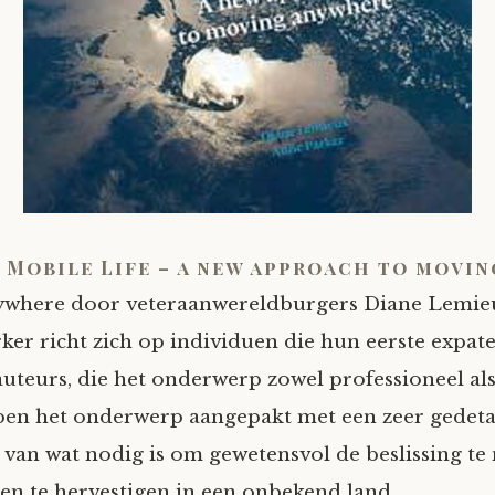
 Mobile Life – a new approach to movin
ywhere door veteraanwereldburgers Diane Lemie
ker richt zich op individuen die hun eerste expat
uteurs, die het onderwerp zowel professioneel als
en het onderwerp aangepakt met een zeer gedeta
e van wat nodig is om gewetensvol de beslissing t
en te hervestigen in een onbekend land.