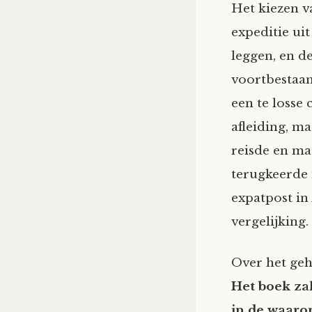
Het kiezen v
expeditie ui
leggen, en d
voortbestaan
een te losse 
afleiding, m
reisde en ma
terugkeerde 
expatpost in
vergelijking.
Over het ge
Het boek za
in de waaro