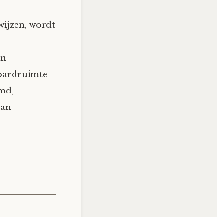
wijzen, wordt
an
oardruimte –
md,
van