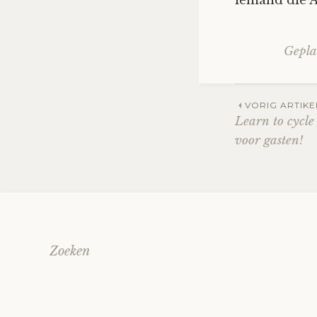
iemand die 
Gepla
Berich
VORIG ARTIKE
Learn to cycl
voor gasten!
Zoeken