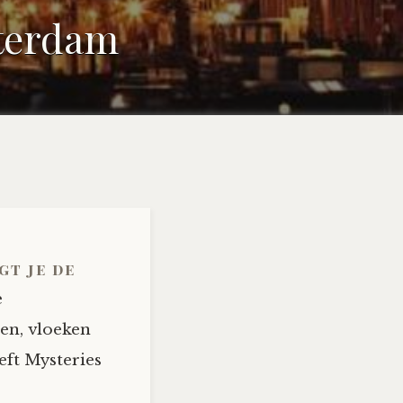
sterdam
gt je de
e
ten, vloeken
ft Mysteries