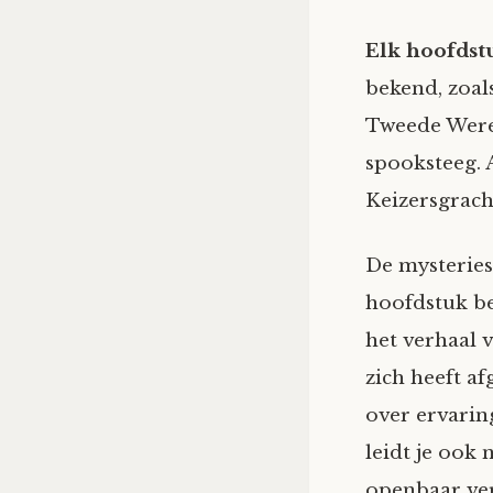
Elk hoofdstu
bekend, zoal
Tweede Werel
spooksteeg. 
Keizersgrach
De mysteries
hoofdstuk be
het verhaal 
zich heeft af
over ervari
leidt je ook 
openbaar ve