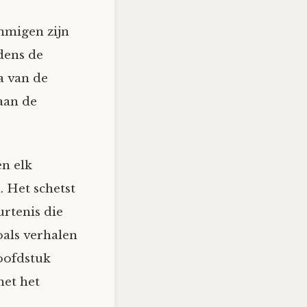
migen zijn
jdens de
a van de
aan de
en elk
. Het schetst
urtenis die
oals verhalen
oofdstuk
met het