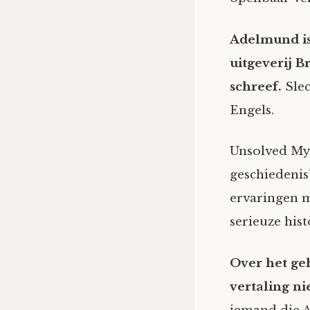
Adelmund is
uitgeverij 
schreef.
Slec
Engels.
Unsolved Mys
geschiedenisb
ervaringen m
serieuze hist
Over het ge
vertaling ni