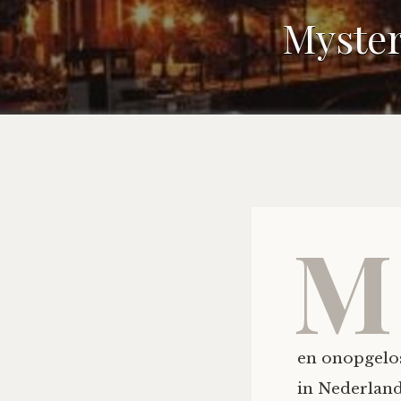
Myster
M
en onopgelo
in Nederland