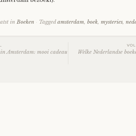
Amsterdam bezoekt).
atst in
Boeken
Tagged
amsterdam
,
boek
,
mysteries
,
ned
tnavigatie
L
VOL
e in Amsterdam: mooi cadeau
Welke Nederlandse boeke