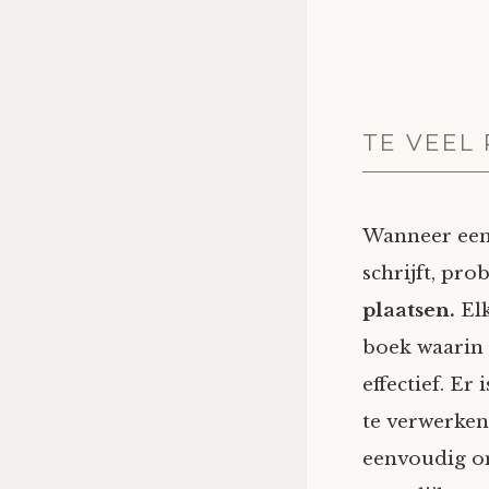
TE VEEL
Wanneer een 
schrijft, pro
plaatsen.
Elk
boek waarin d
effectief. Er
te verwerken.
eenvoudig om