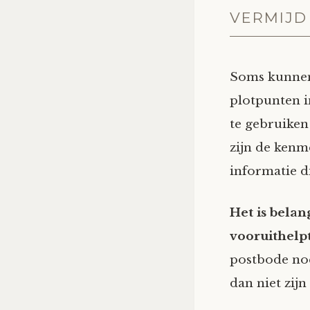
VERMIJD
Soms kunnen 
plotpunten i
te gebruiken
zijn de kenm
informatie di
Het is belan
vooruithelpt
postbode noe
dan niet zijn