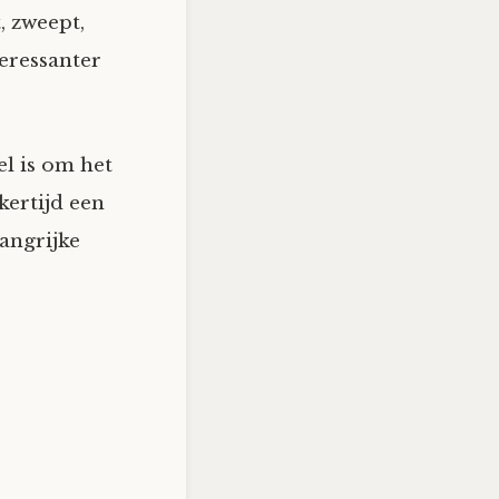
, zweept,
eressanter
el is om het
kertijd een
langrijke