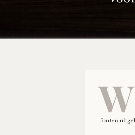
W
fouten uitge