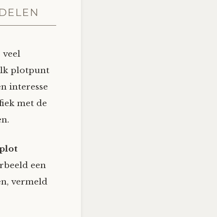
RDELEN
 veel
elk plotpunt
n interesse
fiek met de
en.
plot
orbeeld een
en, vermeld