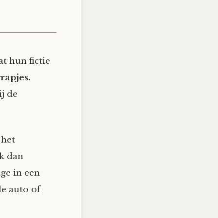
t hun fictie
rapjes.
j de
 het
ik dan
ge in een
le auto of