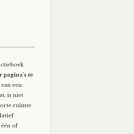
ictieboek
 pagina’s te
 van een
, is niet
 korte ruimte
latief
 één of