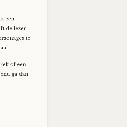
at een
ft de lezer
ersonages te
aal.
prek of een
bent, ga dan