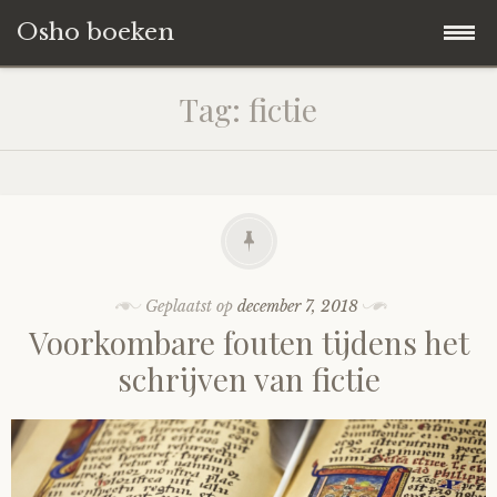
Osho boeken
Naar
Blog
Tag:
fictie
de
inhoud
Boeken Reviews
springen
Over ons
Geplaatst op
december 7, 2018
Voorkombare fouten tijdens het
schrijven van fictie