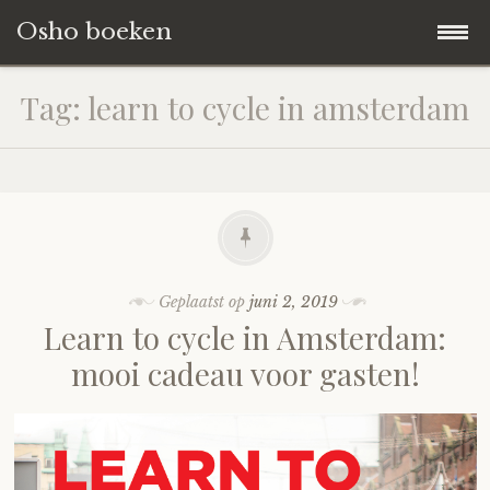
Osho boeken
Naar
Blog
Tag:
learn to cycle in amsterdam
de
inhoud
Boeken Reviews
springen
Over ons
Geplaatst op
juni 2, 2019
Learn to cycle in Amsterdam:
mooi cadeau voor gasten!