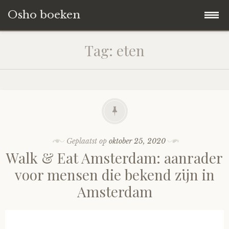
Osho boeken
Naar
Blog
Tag:
eten
de
inhoud
Boeken Reviews
springen
Over ons
Geplaatst op
oktober 25, 2020
Walk & Eat Amsterdam: aanrader
voor mensen die bekend zijn in
Amsterdam