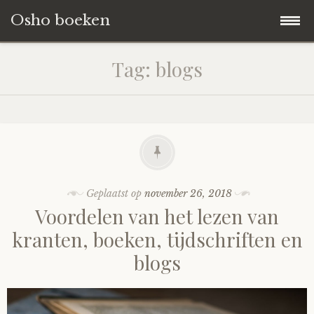
Osho boeken
Naar
Blog
Tag:
blogs
de
inhoud
Boeken Reviews
springen
Over ons
Geplaatst op
november 26, 2018
Voordelen van het lezen van
kranten, boeken, tijdschriften en
blogs