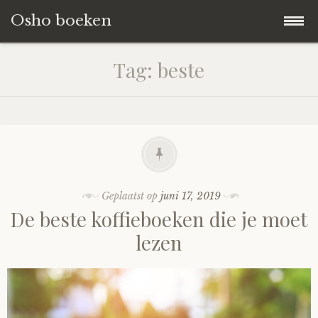
Osho boeken
Naar
Blog
Tag:
beste
de
inhoud
Boeken Reviews
springen
Over ons
Geplaatst op
juni 17, 2019
De beste koffieboeken die je moet
lezen