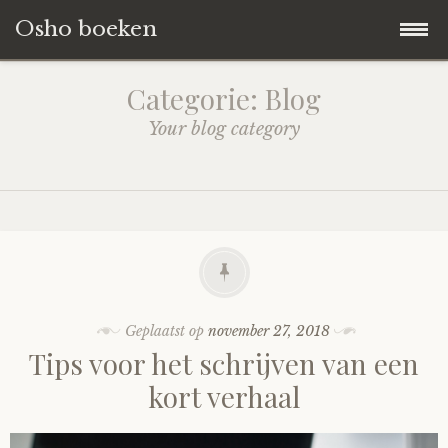
Osho boeken
Naar
Blog
Categorie:
Blog
de
Your blog category
inhoud
Boeken Reviews
springen
Over ons
Geplaatst op
november 27, 2018
Tips voor het schrijven van een
kort verhaal