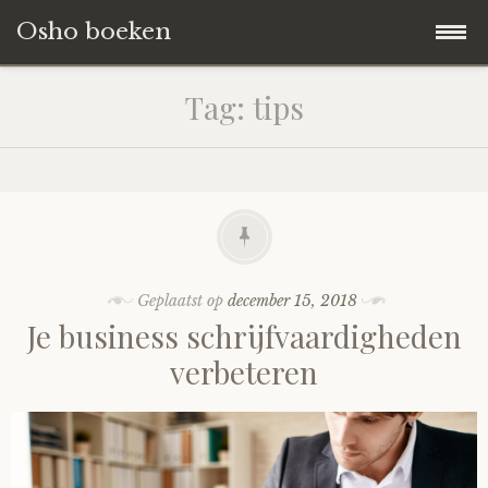
Osho boeken
Naar
Blog
Tag:
tips
de
inhoud
Boeken Reviews
springen
Over ons
Geplaatst op
december 15, 2018
Je business schrijfvaardigheden
verbeteren