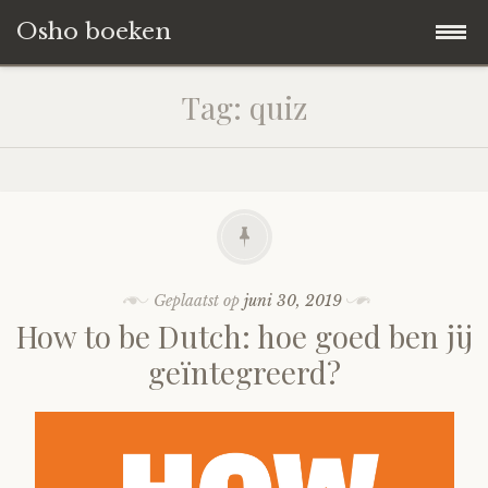
Osho boeken
Naar
Blog
Tag:
quiz
de
inhoud
Boeken Reviews
springen
Over ons
Geplaatst op
juni 30, 2019
How to be Dutch: hoe goed ben jij
geïntegreerd?