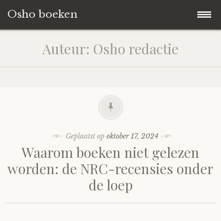
Osho boeken
Naar
Blog
Auteur:
Osho redactie
de
inhoud
Boeken Reviews
springen
Over ons
Geplaatst op
oktober 17, 2024
Waarom boeken niet gelezen
worden: de NRC-recensies onder
de loep